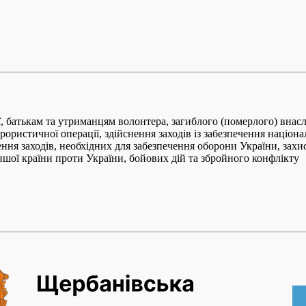
 батькам та утриманцям волонтера, загиблого (померлого) внаслі
ристичної операції, здійснення заходів із забезпечення національ
ення заходів, необхідних для забезпечення оборони України, захис
іншої країни проти України, бойових дій та збройного конфлікту