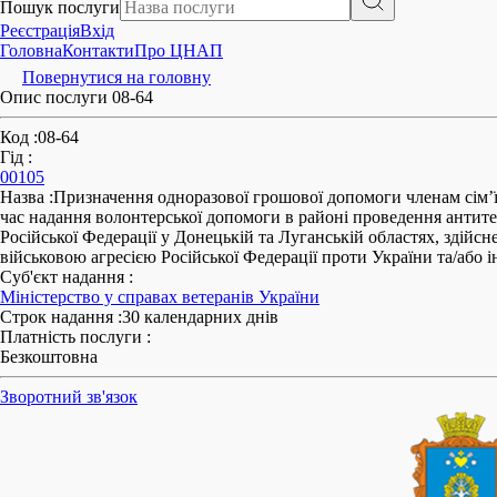
Пошук послуги
Реєстрація
Вхід
Головна
Контакти
Про ЦНАП
Повернутися на головну
Опис послуги 08-64
Код
:
08-64
Гід
:
00105
Назва
:
Призначення одноразової грошової допомоги членам сім’ї,
час надання волонтерської допомоги в районі проведення антитеро
Російської Федерації у Донецькій та Луганській областях, здійсн
військовою агресією Російської Федерації проти України та/або 
Суб'єкт надання
:
Міністерство у справах ветеранів України
Строк надання
:
30 календарних днів
Платність послуги
:
Безкоштовна
Зворотний зв'язок