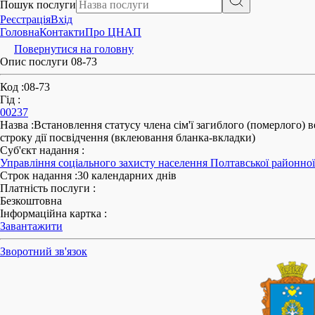
Пошук послуги
Реєстрація
Вхід
Головна
Контакти
Про ЦНАП
Повернутися на головну
Опис послуги 08-73
Код
:
08-73
Гід
:
00237
Назва
:
Встановлення статусу члена сім'ї загиблого (померлого) 
строку дії посвідчення (вклеювання бланка-вкладки)
Суб'єкт надання
:
Управління соціального захисту населення Полтавської районної 
Строк надання
:
30 календарних днів
Платність послуги
:
Безкоштовна
Інформаційна картка
:
Завантажити
Зворотний зв'язок