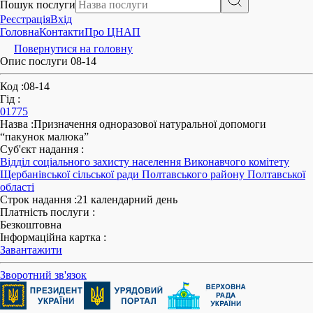
Пошук послуги
Реєстрація
Вхід
Головна
Контакти
Про ЦНАП
Повернутися на головну
Опис послуги 08-14
Код
:
08-14
Гід
:
01775
Назва
:
Призначення одноразової натуральної допомоги
“пакунок малюка”
Суб'єкт надання
:
Відділ соціального захисту населення Виконавчого комітету
Щербанівської сільської ради Полтавського району Полтавської
області
Строк надання
:
21 календарний день
Платність послуги
:
Безкоштовна
Інформаційна картка
:
Завантажити
Зворотний зв'язок