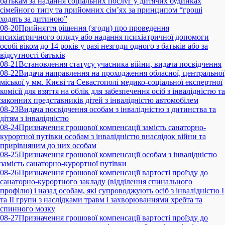
батькам за надання соціальних послуг у дитячих будинках
сімейного типу та прийомних сім’ях за принципом “гроші
ходять за дитиною”
08-20
Прийняття рішення (згоди) про проведення
психіатричного огляду або надання психіатричної допомоги
особі віком до 14 років у разі незгоди одного з батьків або за
відсутності батьків
08-21
Встановлення статусу учасника війни, видача посвідчення
08-22
Видача направлення на проходження обласної, центральної
міської у мм. Києві та Севастополі медико-соціальної експертної
комісії для взяття на облік для забезпечення осіб з інвалідністю та
законних представників дітей з інвалідністю автомобілем
08-23
Видача посвідчення особам з інвалідністю з дитинства та
дітям з інвалідністю
08-24
Призначення грошової компенсації замість санаторно-
курортної путівки особам з інвалідністю внаслідок війни та
прирівняним до них особам
08-25
Призначення грошової компенсації особам з інвалідністю
замість санаторно-курортної путівки
08-26
Призначення грошової компенсації вартості проїзду до
санаторно-курортного закладу (відділення спинального
профілю) і назад особам, які супроводжують осіб з інвалідністю I
та II групи з наслідками травм і захворюваннями хребта та
спинного мозку
08-27
Призначення грошової компенсації вартості проїзду до