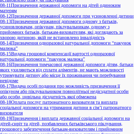
08-11
Призначення державної допомоги на дітей одиноким
матерям
08-12
Призначення державної допомоги при усиновленні дитини
08-13
Призначення державної допомоги одному з батьків,
усиновлювачам, опікунам, піклувальникам, одному з
прийомних батьків, батькам-вихователям, які доглядають за
хворою дитиною, якій не встановлено інвалідність
08-14
Призначення одноразової натуральної допомоги “пакунок
малюка”
08-15
Видача грошової компенсації вартості одноразової
натуральної допомоги “пакунок малюка”
08-16
Призначення тимчасової державної допомоги дітям, батьки
яких ухиляються від сплати аліментів, не мають можливості
утримувати дитину або місце їх проживання чи перебування
невідоме
08-17
Видача особі подання про можливість призначення її
опікуном або піклувальником повнолітньої недієздатної особи
або особи, цивільна дієздатність якої обмежена
08-18
Оплата послуг патронатного вихователя та виплата
соціальної допомоги на утримання дитини в сім’ї патронатного
вихователя
08-19
Призначення і виплата державної соціальної допомоги на
дітей-сиріт та дітей, позбавлених батьківського піклування,
грошового забезпечення батькам-вихователям і прийомним