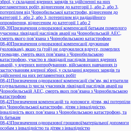
зброї, у складанні ядерних зарядів та здійсненні на них
регламентних робіт, віднесеним до категорії 1, або 2, або 3,
потерпілим від Чорнобильської катастрофи, віднесеним до
категорії 1, або 2, або 3, потерпілим від радіаційного
опромінення, віднесеним до категорії 1 або 2
08-39
Призначення одноразової компенсації батькам померлого
учасника ліквідації наслідків аварії на Чорнобильській АЕС,
смерть якого пов’язана з Чорнобильською катастрофою
08-40
Призначення одноразової компенсації дружинам
(чоловікам), якщо та (той) не одружилися вдруге, померлих
громадян, смерть яких пов’язана з Чорнобильською
катастрофою, участю в ліквідації наслідків інших ядерних
аварій, у ядерних випробуваннях, військових навчаннях із
застосуванням ядерної зброї, у складанні ядерних зарядів та
здійсненні на них регламентних робіт
08-41
Призначення одноразової компенсації сім’ям, які втратили
годувальника із числа учасників ліквідації наслідків аварії на
Чорнобильській АЕС, смерть яких пов’язана з Чорнобильською
катастрофою
08-42
Призначення компенсацій та допомоги дітям, які потерпіли
від Чорнобильської катастрофи, дітям з інвалідністю,
інвалідність яких пов’язана з Чорнобильською катастрофою, та
їх батькам
08-43
Призначення одноразової грошової/матеріальної допомоги
особам з інвалідністю та дітям з інвалідністю