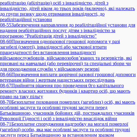
реабілітацію (абілітацію) осіб з інвалідністю, дітей з
інвалідністю, дітей віком до трьох років (включно), які належать
до групи ризику щодо отримання інвалідності, до
реабілітаційної установи
08-55
Забезпечення направлення до реабілітаційної установи для
надання реабілітаційних послуг дітям з інвалідністю за
програмою “Реабілітація дітей з інвалідністю”
08-60
Призначення одноразової грошової допомоги у разі
загибелі (смерті), інвалідності або часткової втрати
працездатності без встановлення інвалідності
військовослужбовців, військовозобов’язаних та резервістів, які
призвані на навчальні (або перевірочні) та спеціальні збори чи
для проходження служби у військовому резерві
08-66
Призначення виплати щорічної разової грошової допомоги
ветеранам війни і жертвам нацистських переслідувань
08-67
Прийняття рішення про проведення 0го капітального
ремонту власних житлових будинків і квартир осіб, що мають
право на таку пільгу
08-70
Безоплатне поховання померлих (загиблих) осіб, які мають
особливі заслуги та особливі трудові заслуги перед
Батьківщиною, учасників бойових дій, постраждалих учасників
Революції Гідності і осіб з інвалідністю внаслідок війни
08-71
Безоплатне спорудження надгробку на могилі померлої
(загиблої) особи, яка має особливі заслуги та особливі трудові
заслуги перед Батьківщиною за встановленим зразком