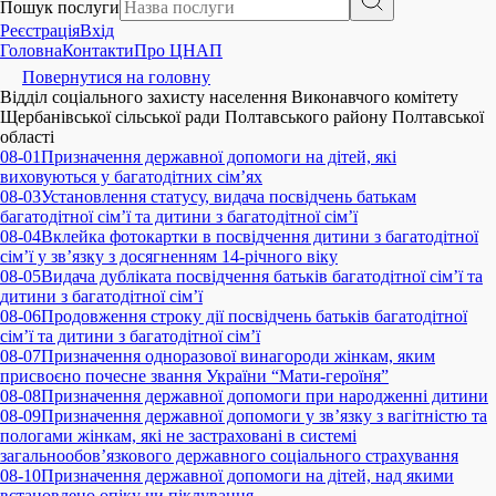
Пошук послуги
Реєстрація
Вхід
Головна
Контакти
Про ЦНАП
Повернутися на головну
Відділ соціального захисту населення Виконавчого комітету
Щербанівської сільської ради Полтавського району Полтавської
області
08-01
Призначення державної допомоги на дітей, які
виховуються у багатодітних сім’ях
08-03
Установлення статусу, видача посвідчень батькам
багатодітної сім’ї та дитини з багатодітної сім’ї
08-04
Вклейка фотокартки в посвідчення дитини з багатодітної
сім’ї у зв’язку з досягненням 14-річного віку
08-05
Видача дубліката посвідчення батьків багатодітної сім’ї та
дитини з багатодітної сім’ї
08-06
Продовження строку дії посвідчень батьків багатодітної
сім’ї та дитини з багатодітної сім’ї
08-07
Призначення одноразової винагороди жінкам, яким
присвоєно почесне звання України “Мати-героїня”
08-08
Призначення державної допомоги при народженні дитини
08-09
Призначення державної допомоги у зв’язку з вагітністю та
пологами жінкам, які не застраховані в системі
загальнообов’язкового державного соціального страхування
08-10
Призначення державної допомоги на дітей, над якими
встановлено опіку чи піклування