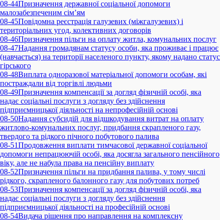
08-44
Призначення державної соціальної допомоги
малозабезпеченим сім’ям
08-45
Повідомна реєстрація галузевих (міжгалузевих) і
територіальних угод, колективних договорів
08-46
Призначення пільги на оплату житла, комунальних послуг
08-47
Надання громадянам статусу особи, яка проживає і працює
(навчається) на території населеного пункту, якому надано статус
гірського
08-48
Виплата одноразової матеріальної допомоги особам, які
постраждали від торгівлі людьми
08-49
Призначення компенсації за догляд фізичній особі, яка
надає соціальні послуги з догляду без здійснення
підприємницької діяльності на непрофесійній основі
08-50
Надання субсидій для відшкодування витрат на оплату
житлово-комунальних послуг, придбання скрапленого газу,
твердого та рідкого пічного побутового палива
08-51
Продовження виплати тимчасової державної соціальної
допомоги непрацюючій особі, яка досягла загального пенсійного
віку, але не набула права на пенсійну виплату
08-52
Призначення пільги на придбання палива, у тому числі
рідкого, скрапленого балонного газу для побутових потреб
08-53
Призначення компенсації за догляд фізичній особі, яка
надає соціальні послуги з догляду без здійснення
підприємницької діяльності на професійній основі
08-54
Видача рішення про направлення на комплексну