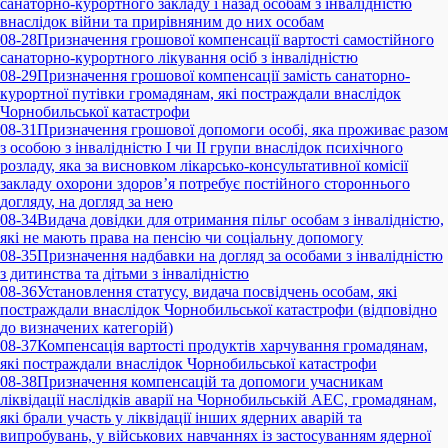
санаторно-курортного закладу і назад особам з інвалідністю
внаслідок війни та прирівняним до них особам
08-28
Призначення грошової компенсації вартості самостійного
санаторно-курортного лікування осіб з інвалідністю
08-29
Призначення грошової компенсації замість санаторно-
курортної путівки громадянам, які постраждали внаслідок
Чорнобильської катастрофи
08-31
Призначення грошової допомоги особі, яка проживає разом
з особою з інвалідністю I чи II групи внаслідок психічного
розладу, яка за висновком лікарсько-консультативної комісії
закладу охорони здоров’я потребує постійного стороннього
догляду, на догляд за нею
08-34
Видача довідки для отримання пільг особам з інвалідністю,
які не мають права на пенсію чи соціальну допомогу
08-35
Призначення надбавки на догляд за особами з інвалідністю
з дитинства та дітьми з інвалідністю
08-36
Установлення статусу, видача посвідчень особам, які
постраждали внаслідок Чорнобильської катастрофи (відповідно
до визначених категорій)
08-37
Компенсація вартості продуктів харчування громадянам,
які постраждали внаслідок Чорнобильської катастрофи
08-38
Призначення компенсацій та допомоги учасникам
ліквідації наслідків аварії на Чорнобильській АЕС, громадянам,
які брали участь у ліквідації інших ядерних аварій та
випробувань, у військових навчаннях із застосуванням ядерної