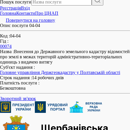
Пошук послуги
Реєстрація
Вхід
Головна
Контакти
Про ЦНАП
Повернутися на головну
Опис послуги 04-04
Код
:
04-04
Гід
:
00074
Назва
:
Внесення до Державного земельного кадастру відомостей
про землі в межах територій адміністративно-територіальних
одиниць з видачею витягу
Суб'єкт надання
:
Головне управління Держгеокадастру у Полтавській області
Строк надання
:
14 робочих днів
Платність послуги
:
Безкоштовна
Зворотний зв'язок