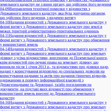
земельного кадастру не з вини органу, що здійснює його ведення
04-09
Виправлення технічної помилки у відомостях з
Державного земельного кадастру, яка була допущена органом,
що здійснює його ведення, з видачею витягу
04-10
Надання відомостей з Державного земельного кадастру у
формі витягу з Державного земельного кадастру про землі в
межах території адміністративно-територіальних одиниць
04-11
Надання відомостей з Державного земельного кадастру у
формі витягу з Державного земельного кадастру про обмеження
у використанні земель
04-14
Надання відомостей з Державного земельного кадастру у
формі витягу з Державного земельного кадастру про земельну
ділянку з усіма відомостями, внесеними до Поземельної книги,
крім відомостей про речові права на земельну ділянку, що
виникли після 1 січня 2013 р., та відомостями про ділянки надр,
надані у користування відповідно до спеціальних дозволів на
користування надрами та актів про надання гірничих відводів,
одержаними в порядку інформаційної взаємодії з
Держгеонадрами та Держпраці, та/або посиланням на
документи, на підставі яких відомості про обмеження у
використанні земель внесені до Державного земельного
кадастру
04-16
Надання відомостей з Державного земельного кадастру у
формі витягу з Державного земельного кадастру про земельну