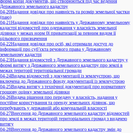
формі копій документів, що створюються під час ведення
Державного земельного кадастру
04-20
Надання довідки про наявність та розмір земельної частки
(паю)
04-21
Надання довідки про наявність у Державному земельному
кадастрі відомостей про одержання у власність земельної
ділянки у межах норм 0ї приватизації за певним видом її
цільового призначення
04-22
Надання довідки про осіб, які отримали доступ до
інформації про суб’єкта речового права у Державному
земельному кадастрі
04-23
Надання відомостей з Державного земельного кадастру у
формі витягу з Державного земельного кадастру про землі в
межах території територіальної громади
04-24
Видача відомостей з документації із землеустрою, що
включена до Державного фонду документації із землеустрою
04-25
Видача витягу з технічної документації про нормативну
грошову оцінку земельної ділянки
04-26
Видача рішення про передачу у власність, надання у
постійне користування та оренду земельних ділянок, що
перебувають у державній або комунальній власності
04-27
Внесення до Державного земельного кадастру відомостей
про землі в межах територій територіальних громад з видачею
витягу
04-28
Внесення до Державного земельного кадастру змін до