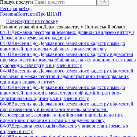
Пошук послуги
Реєстрація
Вхід
Головна
Контакти
Про ЦНАП
Повернутися на головну
Головне управління Держгеокадастру у Полтавській області
04-01
Державна реєстрація земельної ділянки з видачею витягу з
Державного земельного кадастру
04-02
Внесення до Державного земельного кадастру змін до
відомостей про земельну ділянку з видачею витягу
04-03
Внесення до Державного земельного кадастру відомостей
про межі частини земельної ділянки, на яку поширюються права
суборенди, сервітуту, з видачею витягу
04-04
Внесення до Державного земельного кадастру відомостей
про землі в межах територій адміністративно-територіальних
одиниць з видачею витягу
04-05
Внесення до Державного земельного кадастру змін до
відомостей про землі в межах територій адміністративно-
територіальних одиниць з видачею витягу
04-06
Внесення до Державного земельного кадастру відомостей
про обмеження у використанні земель, встановлені
безпосередньо законами та прийнятими відповідно до них
нормативно-правовими актами, з видачею витягу
04-07
Державна реєстрація обмежень у використанні земель з
видачею витягу
04-08
Виправлення технічної помилки у відомостях Державного