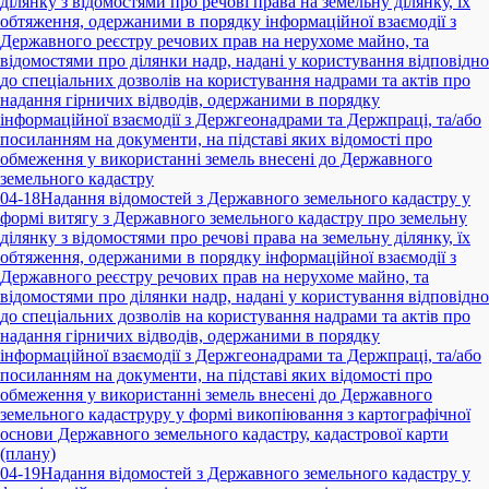
ділянку з відомостями про речові права на земельну ділянку, їх
обтяження, одержаними в порядку інформаційної взаємодії з
Державного реєстру речових прав на нерухоме майно, та
відомостями про ділянки надр, надані у користування відповідно
до спеціальних дозволів на користування надрами та актів про
надання гірничих відводів, одержаними в порядку
інформаційної взаємодії з Держгеонадрами та Держпраці, та/або
посиланням на документи, на підставі яких відомості про
обмеження у використанні земель внесені до Державного
земельного кадастру
04-18
Надання відомостей з Державного земельного кадастру у
формі витягу з Державного земельного кадастру про земельну
ділянку з відомостями про речові права на земельну ділянку, їх
обтяження, одержаними в порядку інформаційної взаємодії з
Державного реєстру речових прав на нерухоме майно, та
відомостями про ділянки надр, надані у користування відповідно
до спеціальних дозволів на користування надрами та актів про
надання гірничих відводів, одержаними в порядку
інформаційної взаємодії з Держгеонадрами та Держпраці, та/або
посиланням на документи, на підставі яких відомості про
обмеження у використанні земель внесені до Державного
земельного кадаструру у формі викопіювання з картографічної
основи Державного земельного кадастру, кадастрової карти
(плану)
04-19
Надання відомостей з Державного земельного кадастру у