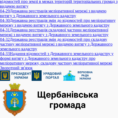
відомостей про землі в межах територій територіальних громад з
видачею витягу
04-29
Державна реєстрація меліоративної мережі з видачею
витягу з Державного земельного кадастру
04-30
Державна реєстрація змін до відомостей про меліоративну
мережу з видачею витягу з Державного земельного кадастру
04-31
Державна реєстрація складової частини меліоративної
мережі з видачею витягу з Державного земельного кадастру
04-32
Державна реєстрація змін до відомостей про складову
частину меліоративної мережі з видачею витягу з Державного
земельного кадастру
04-33
Надання відомостей з Державного земельного кадастру у
формі витягу з Державного земельного кадастру про
меліоративну мережу, складову частину меліоративної мережі
Зворотний зв'язок