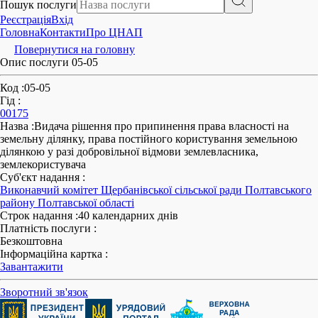
Пошук послуги
Реєстрація
Вхід
Головна
Контакти
Про ЦНАП
Повернутися на головну
Опис послуги 05-05
Код
:
05-05
Гід
:
00175
Назва
:
Видача рішення про припинення права власності на
земельну ділянку, права постійного користування земельною
ділянкою у разі добровільної відмови землевласника,
землекористувача
Суб'єкт надання
:
Виконавчий комітет Щербанівської сільської ради Полтавського
району Полтавської області
Строк надання
:
40 календарних днів
Платність послуги
:
Безкоштовна
Інформаційна картка
:
Завантажити
Зворотний зв'язок