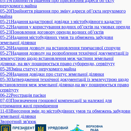
05-19
Прийняття рішення про присвоєння адреси об’єкту
нерухомого майна
05-20
Прийняття рішення про зміну адреси об’єкта нерухомого
майна
05-21
Надання кадастрової довідки з містобудівного кадастру
05-22
Надання у користування водних об’єктів на умовах оренди
05-23
Поновлення договору оренди водних об’єктів
05-25
Надання містобудівних умов та обмежень забудови
земельної ділянки
05-26
Надання дозволу на встановлення тимчасової споруди
05-27
Надання дозволу на розроблення технічної документації із
землеустрою щодо встановлення меж частини земельної
ділянки, на яку поширюється право суборенди, сервітуту
05-28
Зміна статусу нерухомого майна
05-29
Надання довідки про статус земельної ділянки
05-30
Затвердження технічної документації із землеустрою щодо
встановлення меж земельної ділянки,на яку поширюється право
сервітуту
06-22
Реєстрація пасіки
07-03
Призначення грошової компенсації за належні для
отримання жилі приміщення
11-03
Внесення змін до містобудівних умов та обмежень забудови
земельної ділянки
Зворотний зв'язок