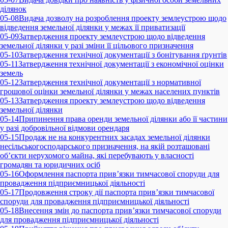
ділянок
05-08
Видача дозволу на розроблення проекту землеустрою щодо
відведення земельної ділянки у межах її приватизації
05-09
Затвердження проекту землеустрою щодо відведення
земельної ділянки у разі зміни її цільового призначення
05-10
Затвердження технічної документації з бонітування ґрунтів
05-11
Затвердження технічної документації з економічної оцінки
земель
05-12
Затвердження технічної документації з нормативної
грошової оцінки земельної ділянки у межах населених пунктів
05-13
Затвердження проекту землеустрою щодо відведення
земельної ділянки
05-14
Припинення права оренди земельної ділянки або її частини
у разі добровільної відмови орендаря
05-15
Продаж не на конкурентних засадах земельної ділянки
несільськогосподарського призначення, на якій розташовані
об’єкти нерухомого майна, які перебувають у власності
громадян та юридичних осіб
05-16
Оформлення паспорта прив’язки тимчасової споруди для
провадження підприємницької діяльності
05-17
Продовження строку дії паспорта прив’язки тимчасової
споруди для провадження підприємницької діяльності
05-18
Внесення змін до паспорта прив’язки тимчасової споруди
для провадження підприємницької діяльності