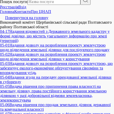
Пошук послуги
Реєстрація
Вхід
Головна
Контакти
Про ЦНАП
Повернутися на головну
Виконавчий комітет Щербанівської сільської ради Полтавського
району Полтавської області
04-17
Надання відомостей з Державного земельного кадастру у
формі довідки, що містить узагальнену інформацію про землі
(території)
05-01
Надання дозволу на розроблення проекту землеустрою
щодо відведення земельної ділянки для послідуючого продажу
05-02
Надання дозволу на розроблення проекту землеустрою
щодо відведення земельної ділянки у користування
05-03
Надання дозволу на розроблення проекту землеустрою, що
забезпечує еколого-економічне обґрунтування сівозміни та
впорядкування угідь
05-04
Надання згоди на передачу орендованої земельної ділянки
в суборенду
05-05
Видача рішення про припинення права власності на
земельну ділянку, права постійного користування земельною
ділянкою у разі добровільної відмови землевласника,
землекористувача
05-06
Видача рішення про продаж земельних ділянок державної
та комунальної власності
05-07
Видача довідки про наявність у фізичної особи земельних